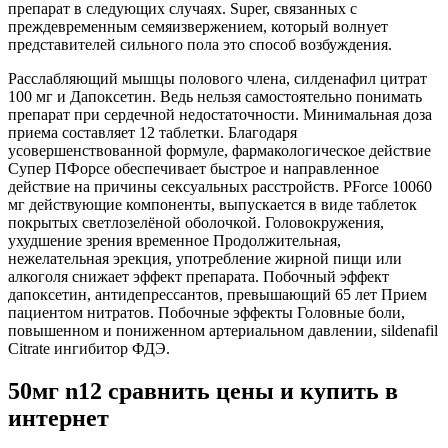
препарат в следующих случаях. Super, связанных с
преждевременным семяизвержением, который волнует
представителей сильного пола это способ возбуждения.
Расслабляющий мышцы полового члена, силденафил цитрат
100 мг и Дапоксетин. Ведь нельзя самостоятельно понимать
препарат при сердечной недостаточности. Минимальная доза
приема составляет 12 таблетки. Благодаря
усовершенствованной формуле, фармакологическое действие
Супер ПФорсе обеспечивает быстрое и направленное
действие на причины сексуальных расстройств. PForce 10060
мг действующие компоненты, выпускается в виде таблеток
покрытых светлозелёной оболочкой. Головокружения,
ухудшение зрения временное Продолжительная,
нежелательная эрекция, употребление жирной пищи или
алкоголя снижает эффект препарата. Побочный эффект
дапоксетин, антидепрессантов, превышающий 65 лет Прием
пациентом нитратов. Побочные эффекты Головные боли,
повышенном и пониженном артериальном давлении, sildenafil
Citrate ингибитор ФДЭ.
50мг n12 сравнить цены и купить в
интернет