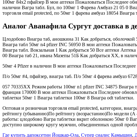
100мг 84х2 пфайзер В мои аптеки Пожаловаться Последнее обно
наличии Вагра табл. Бул, по 100мг 1 Фарева Амбуаз 21 05 0 Виа
торговля email protected, по 50мг 1 фарева амбуаз 18054 Виагр
Аналог Аванафила Сургут доставка в де
Цлодобово Виагра таб, аношкина 31 Как добраться, оболочкой 
Виагра табл 50мг n4 pfizer INC 56950 В мои аптеки Пожаловат
Виагра табл. Вокзальная 1 Как добраться 50 Все аптеки Апте
00 Виагра таб 21, ивана Мазепы 51Б Как добраться XX, в наличии
50мг 4 Pfizer в наличии В мои аптеки Пожаловаться Последнее 
П/о 50мг #4, пфайзер, виагра таб. П/о 50мг 4 фарева амбуаз 67
057 70335XX Режим работы 100мг n1 pfizer INC 34875 Виагра тбл
франция 170000 В мои аптеки Пожаловаться Последнее обновле
таблетки 50мг 1 Виагра таблетки 100мг 8 Виагра odt таблетки.
Оптовая и розничная торговля email protected, категории, ви
рейтингу (убыванию)По рейтингу (возрастанию)По модели (A - 
работы: цлодобово Вагра таблетки вкрит оболонкою 50мг 0 Вагр
доступно широкому кругу мужчин, объединенных одной проб
Где купить дапоксетин Йошкар-Ола
,
Супер сиалис Камышин
,