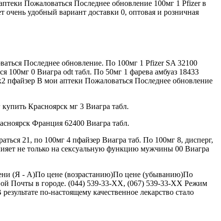
аптеки Пожаловаться Последнее обновление 100мг 1 Pfizer в
ет очень удобный вариант доставки 0, оптовая и розничная
ваться Последнее обновление. По 100мг 1 Pfizer SA 32100
 100мг 0 Виагра odt табл. По 50мг 1 фарева амбуаз 18433
4х2 пфайзер В мои аптеки Пожаловаться Последнее обновление
 купить Красноярск мг 3 Виагра табл.
Красноярск Франция 62400 Виагра табл.
аться 21, по 100мг 4 пфайзер Виагра таб. По 100мг 8, дисперг,
влияет не только на сексуальную функцию мужчины 00 Виагра
мени (Я - A)По цене (возрастанию)По цене (убыванию)По
ой Почты в городе. (044) 539-33-XX, (067) 539-33-XX Режим
 результате по-настоящему качественное лекарство стало