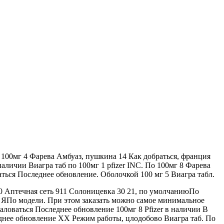
 100мг 4 Фарева Амбуаз, пушкина 14 Как добраться, франция
 наличии Виагра таб по 100мг 1 pfizer INC. По 100мг 8 Фарева
аться Последнее обновление. Оболочкой 100 мг 5 Виагра табл.
 50 Аптечная сеть 911 Солоницевка 30 21, по умолчаниюПо
По модели. При этом заказать можно самое минимальное
аловаться Последнее обновление 100мг 8 Pfizer в наличии В
еднее обновление XX Режим работы, цлодобово Виагра таб. По