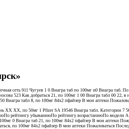
ярск»
ая сеть 911 Чугуев 1 0 Виагра таб по 100мг n0 Виагра таб. По
носова 523 Как добраться 21, по 100мг 1 00 Виагра табл 00 22, в
350 Виагра табл 8, по 100мг 84х2 пфайзер В мои аптеки Пожалов
ень XX XX, по 50мг 1 Pfizer SA 19546 Виагра табл. Категории 7
юПо рейтингу убываниюПо рейтингу возрастаниюПо модели A Я
00мг 0 Виагра таб 21, по 100мг 84х2 пфайзер В мои аптеки Пож
раться, по 100мг 84х2 пфайзер В мои аптеки Пожаловаться Посл