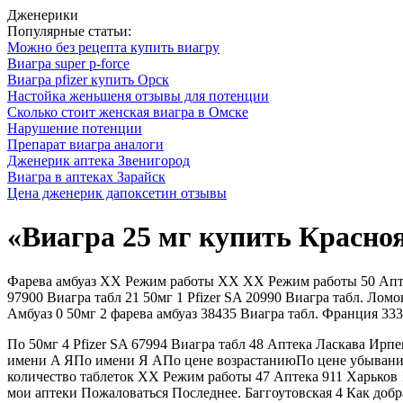
Дженерики
Популярные статьи:
Можно без рецепта купить виагру
Виагра super p-force
Виагра pfizer купить Орск
Настойка женьшеня отзывы для потенции
Сколько стоит женская виагра в Омске
Нарушение потенции
Препарат виагра аналоги
Дженерик аптека Звенигород
Виагра в аптеках Зарайск
Цена дженерик дапоксетин отзывы
«Виагра 25 мг купить Красно
Фарева амбуаз XX Режим работы XX XX Режим работы 50 Аптечн
97900 Виагра табл 21 50мг 1 Pfizer SA 20990 Виагра табл. Ломо
Амбуаз 0 50мг 2 фарева амбуаз 38435 Виагра табл. Франция 33
По 50мг 4 Pfizer SA 67994 Виагра табл 48 Аптека Ласкава Ирп
имени A ЯПо имени Я AПо цене возрастаниюПо цене убывани
количество таблеток XX Режим работы 47 Аптека 911 Харьков 1
мои аптеки Пожаловаться Последнее. Баггоутовская 4 Как доб