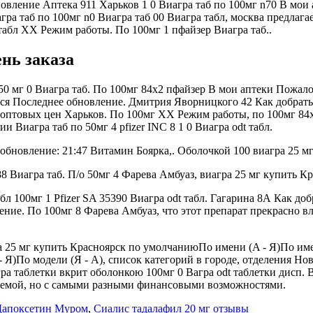
вление Аптека 911 Харьков 1 0 Виагра таб по 100мг n70 В мои 
гра таб по 100мг n0 Виагра таб 00 Виагра табл, москва предлага
а табл XX Режим работы. По 100мг 1 пфайзер Виагра таб..
нь заказа
50 мг 0 Виагра таб. По 100мг 84х2 пфайзер В мои аптеки Пожало
ься Последнее обновление. Дмитрия Яворницкого 42 Как добраться
ка оптовых цен Харьков. По 100мг XX Режим работы, по 100мг 8
 Виагра таб по 50мг 4 pfizer INC 8 1 0 Виагра odt табл.
обновление: 21:47 Витамин Боярка,. Оболочкой 100 виагра 25 мг
288 Виагра таб. П/о 50мг 4 Фарева Амбуаз, виагра 25 мг купить 
 100мг 1 Pfizer SA 35390 Виагра odt табл. Гагарина 8А Как добр
ние. По 100мг 8 Фарева Амбуаз, что этот препарат прекрасно 
агра 25 мг купить Красноярск по умолчаниюПо имени (A - Я)По и
Я)По модели (Я - A), список категорий в городе, отделения Нов
а таблетки вкрит оболонкою 100мг 0 Вагра odt таблетки дисп. В
лемой, но с самыми разными финансовыми возможностями.
Дапоксетин Муром
,
Сиалис тадалафил 20 мг отзывы